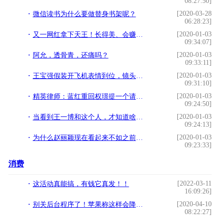
08:27:50]
[2020-03-28
微信读书为什么要做替身书架呢？
06:28:23]
[2020-01-03
又一网红拿下天王！长得美、会赚钱，情商高，她们究竟有什么魔力
09:34:07]
[2020-01-03
阿允，透骨青，还痛吗？
09:33:11]
[2020-01-03
王宝强假装开飞机表情到位，镜头拉远，网友直接笑喷：累坏刘昊然
09:31:10]
[2020-01-03
精英律师：蓝红重回权璟提一个请求，撒了一个谎，她最想拿回什么
09:24:50]
[2020-01-03
当看到王一博和这个人，才知道啥叫复制粘贴
09:24:13]
[2020-01-03
为什么赵丽颖现在看起来不如之前那么甜？生个孩子反而变飒了
09:23:33]
消费
[2022-03-11
这活动真能搞，有钱它真发！！
16:09:26]
[2020-04-10
别关后台程序了！苹果称这样会降低iPhone电池寿命
08:22:27]