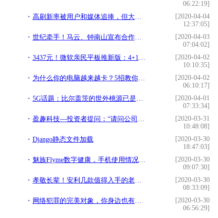
06:22:19]
[2020-04-04
高刷新率被用户和媒体追捧，但大厂为啥就不用？
12:37:05]
[2020-04-03
世纪牵手！马云、钟南山宣布合作，新冠肺炎天王山之战来了
07:04:02]
[2020-04-02
3437元！微软亲民平板推新版：4+128GB存储
10:10:35]
[2020-04-02
为什么你的电脑越来越卡？5招教你消灭卡顿
06:10:17]
[2020-04-01
5G话题：比尔盖茨的世外桃源已是小儿科，我们的智能家居会更精彩
07:33:34]
[2020-03-31
盈趣科技—投资者提问：“请问公司整机产品有哪些自有品牌啊？！比如咕咕机之类的。。。另外，第四代咕咕机是不是双12上线销售的？截至目前有多少销量啊？！”
10:48:08]
[2020-03-30
Django静态文件加载
18:47:03]
[2020-03-30
魅族Flyme数字健康，手机使用情况尽收眼底，还能限制使用
09:07:30]
[2020-03-30
孝敬长辈！安利几款值得入手的老人机
08:33:09]
[2020-03-30
网络犯罪的完美对象，你身边也有……
06:56:29]