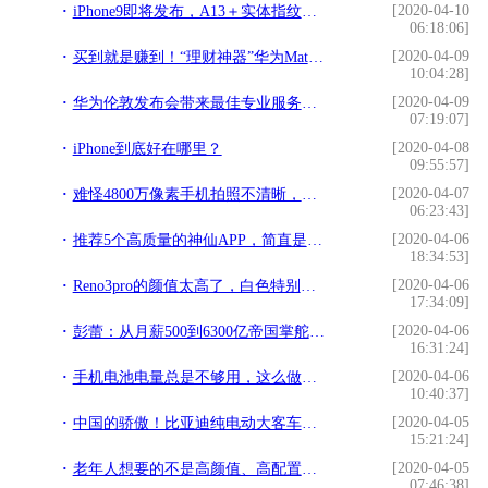
[2020-04-10
iPhone9即将发布，A13＋实体指纹，或成史上最便宜的iPhone
06:18:06]
[2020-04-09
买到就是赚到！“理财神器”华为Mate Xs今天开始预约
10:04:28]
[2020-04-09
华为伦敦发布会带来最佳专业服务：助运营商最大化5G投资效益
07:19:07]
[2020-04-08
iPhone到底好在哪里？
09:55:57]
[2020-04-07
难怪4800万像素手机拍照不清晰，不能只看像素，小心作弊
06:23:43]
[2020-04-06
推荐5个高质量的神仙APP，简直是宝藏
18:34:53]
[2020-04-06
Reno3pro的颜值太高了，白色特别漂亮，手感非常不错，性能也给力
17:34:09]
[2020-04-06
彭蕾：从月薪500到6300亿帝国掌舵人，她的职场信条值得学习
16:31:24]
[2020-04-06
手机电池电量总是不够用，这么做能大大改善待机时间
10:40:37]
[2020-04-05
中国的骄傲！比亚迪纯电动大客车销量全球第一
15:21:24]
[2020-04-05
老年人想要的不是高颜值、高配置，而是这样的，get起来
07:46:38]