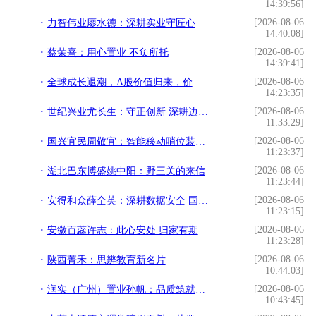
14:39:56]
[2026-08-06
力智伟业廖水德：深耕实业守匠心
14:40:08]
[2026-08-06
蔡荣熹：用心置业 不负所托
14:39:41]
[2026-08-06
全球成长退潮，A股价值归来，价值ETF华夏8月3日起正式发售
14:23:35]
[2026-08-06
世纪兴业尤长生：守正创新 深耕边疆启新程
11:33:29]
[2026-08-06
国兴宜民周敬宜：智能移动哨位装备 为基层应急履职赋能防患未然
11:23:37]
[2026-08-06
湖北巴东博盛姚中阳：野三关的来信
11:23:44]
[2026-08-06
安得和众薛全英：深耕数据安全 国产技术扬帆出海
11:23:15]
[2026-08-06
安徽百蕊许志：此心安处 归家有期
11:23:28]
[2026-08-06
陕西菁禾：思辨教育新名片
10:44:03]
[2026-08-06
润实（广州）置业孙帆：品质筑就人居标杆
10:43:45]