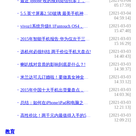
[2021-03-04
最近 iphone 收的辣鸡短信也多了，太烦了，小编给你提供解决方案!
05:17:59]
[2021-03-04
5.5.英寸屏幕2.5D玻璃 最美手机神舟锐龙P8低价来袭!
04:59:14]
[2021-03-03
vivoz1系统升级8.1Funtouch OS4，更新方法超级简单!
15:47:40]
[2021-03-03
2015年智能手机报告:华为仅次于三星苹果!
15:16:29]
[2021-03-03
选机何必很纠结 两千价位手机大盘点!
14:40:43]
[2021-03-03
喇叭线对音质的影响到底是什么？!
14:38:37]
[2021-03-03
米兰达可儿订婚啦！要做真女神全靠百度手机助手!
14:33:12]
[2021-03-03
2015年中国十大手机出货量盘点，浅析手机厂商的游戏分发潜力!
14:03:36]
[2021-03-03
总结：如何在iPhone/iPad和电脑之间互传照片!
12:21:13]
[2021-03-03
高性价比！两千元内最值得入手的5款手机!
12:09:21]
教育