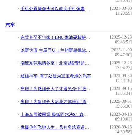
15:20:41]
[2021-03-03
手机外置摄像头可以改变手机像素吗？!
11:20:59]
汽车
[2025-12-23
东莞冬至不宅家！BJ40 燃油硬核解锁越野新潮流
09:43:51]
[2025-11-09
以野为盟 生辰同庆！兰州野超挑战完美收官
09:47:30]
[2025-12-23
潮流东莞燃情冬至！北京越野野超东莞站BJ40燃油硬核实力圈粉
17:04:27]
[2023-09-30
遛娃神车| 有了处处为宝宝考虑的汽车
11:43:18]
[2023-09-15
离谱！为撒娃长大了才遇见介个“遛娃神器”
11:35:34]
[2025-08-31
离谱！为啥娃长大后我才体验到“遛娃神器”
15:35:36]
[2023-04-18
上海车展被围观 极狐阿尔法S/T森林版带你一起“森”呼吸
09:10:01]
[2020-09-23
燃爆你的飞驰人生，风神奕炫赛道版劲酷上市
14:30:58]