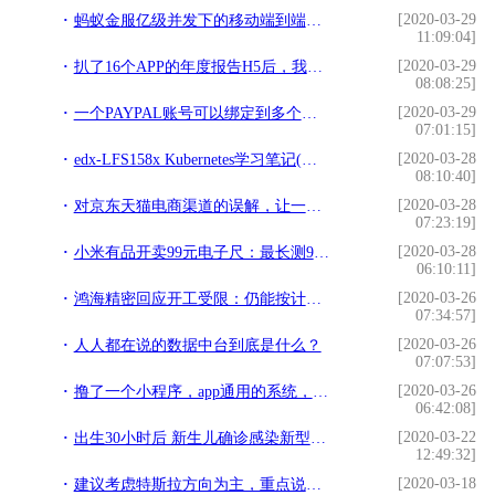
[2020-03-29
蚂蚁金服亿级并发下的移动端到端网络接入架构
11:09:04]
[2020-03-29
扒了16个APP的年度报告H5后，我发现这几点秘密
08:08:25]
[2020-03-29
一个PAYPAL账号可以绑定到多个独立站上面吗？
07:01:15]
[2020-03-28
edx-LFS158x Kubernetes学习笔记(第八章)
08:10:40]
[2020-03-28
对京东天猫电商渠道的误解，让一些家电厂商今后2年走向死胡同
07:23:19]
[2020-03-28
小米有品开卖99元电子尺：最长测99.99米 毫米级精度
06:10:11]
[2020-03-26
鸿海精密回应开工受限：仍能按计划在中国全面复工
07:34:57]
[2020-03-26
人人都在说的数据中台到底是什么？
07:07:53]
[2020-03-26
撸了一个小程序，app通用的系统，填了不少坑，做个记录。
06:42:08]
[2020-03-22
出生30小时后 新生儿确诊感染新型冠状病毒
12:49:32]
[2020-03-18
建议考虑特斯拉方向为主，重点说一下：模塑科技