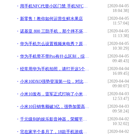
[2020-04-05
用手机NFC代替小区门禁 手机NFC代替门禁卡方法
18:04:38]
[2020-04-05
新零售！教你如何运营生鲜水果店
11:57:04]
[2020-04-05
诺基亚 800 三防手机，那个摔不坏的它又回来了
11:13:38]
[2020-04-05
华为手机怎么设置视频来电秀？原来方法这么简单，手把手教你设置
10:30:29]
[2020-04-05
华为手机带不带Pro有什么区别，综合来看，哪一个的性价比高？
09:48:43]
[2020-04-04
经常用华为手机拍照，请打开这5个功能，效果堪比单反
16:09:45]
[2020-04-04
小米10DXO强势登顶第一位，对比排名前5的其他四款手机有何优势？
09:00:07]
[2020-04-03
小米10发布，雷军正式打响了小米冲击高端手机的第一枪
12:53:47]
[2020-04-03
小米10日销售额破3亿，强势加盟高级旗舰手机市场
09:58:24]
[2020-04-02
千元级别的娱乐影音神器，荣耀平板5新版本亮点十足！
10:32:02]
[2020-04-02
宅在家半个多月了，18款手机游戏让人轻松一下​