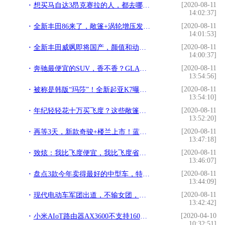
[2020-08-11
想买马自达3昂克赛拉的人，都去哪了呢？
14:02:37]
[2020-08-11
全新丰田86来了，敞篷+涡轮增压发动机是不是你的菜？
14:01:53]
[2020-08-11
全新丰田威飒即将国产，颜值和动力兼具的它能否在同级称霸？
14:00:37]
[2020-08-11
奔驰最便宜的SUV，香不香？GLA开过以后值得买吗？
13:54:56]
[2020-08-11
被称是韩版“玛莎”！全新起亚K7曝光，比亚洲龙漂亮，配V6引擎
13:54:10]
[2020-08-11
年纪轻轻花十万买飞度？这些敞篷车它不香嘛？
13:52:20]
[2020-08-11
再等3天，新款奇骏+楼兰上市！蓝色车身吸睛，“送”3150元新配置
13:47:18]
[2020-08-11
致炫：我比飞度便宜，我比飞度省油，6万多就能拿下的丰田小车
13:46:07]
[2020-08-11
盘点3款今年卖得最好的中型车，特斯拉入榜，雅阁依然是第一
13:44:09]
[2020-08-11
现代电动车军团出道，不输女团，这颜值真是一款比一款靓
13:42:42]
[2020-04-10
小米AIoT路由器AX3600不支持160MHz通道？
10:32:51]