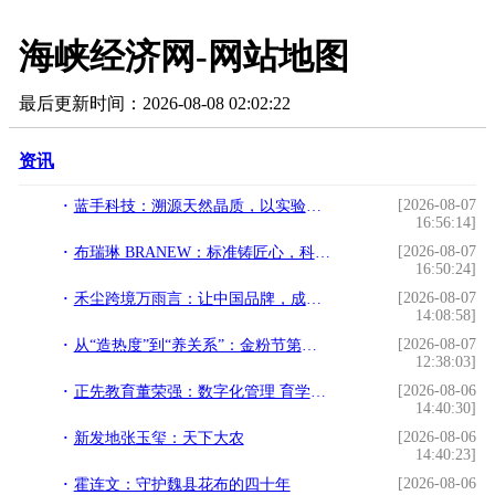
海峡经济网-网站地图
最后更新时间：2026-08-08 02:02:22
资讯
[2026-08-07
蓝手科技：溯源天然晶质，以实验室级研发重塑日常生活美学
16:56:14]
[2026-08-07
布瑞琳 BRANEW：标准铸匠心，科创启新程，构建冬奥级高端洗护服务生态
16:50:24]
[2026-08-07
禾尘跨境万雨言：让中国品牌，成为世界品牌
14:08:58]
[2026-08-07
从“造热度”到“养关系”：金粉节第八年，一个场营销IP的价值拐点
12:38:03]
[2026-08-06
正先教育董荣强：数字化管理 育学子成长
14:40:30]
[2026-08-06
新发地张玉玺：天下大农
14:40:23]
[2026-08-06
霍连文：守护魏县花布的四十年