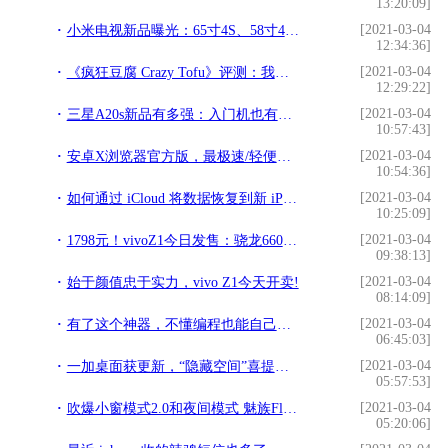
13:20:09]
[2021-03-04
小米电视新品曝光：65寸4S、58寸4A要来了!
12:34:36]
[2021-03-04
《疯狂豆腐 Crazy Tofu》评测：我只想安静的做一块嫩豆腐!
12:29:22]
[2021-03-04
三星A20s新品有多强：入门机也有三摄超大屏，实力更出众!
10:57:43]
[2021-03-04
安卓X浏览器官方版，最极速/轻便省流量的手机浏览器 v2.5.3!
10:54:36]
[2021-03-04
如何通过 iCloud 将数据恢复到新 iPhone？!
10:25:09]
[2021-03-04
1798元！vivoZ1今日发售：骁龙660+3260mAh+后置指纹，性能强劲!
09:38:13]
[2021-03-04
始于颜值忠于实力，vivo Z1今天开卖!
08:14:09]
[2021-03-04
有了这个神器，不懂编程也能自己做APP!
06:45:03]
[2021-03-04
一加桌面获更新，“隐藏空间”喜提密码/指纹加密!
05:57:53]
[2021-03-04
吹爆小窗模式2.0和夜间模式 魅族Flyme 8让手机拥精致有趣的灵魂!
05:20:06]