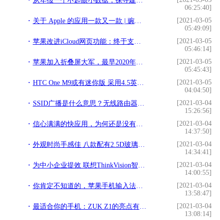
从年报一个不起眼小数据，探寻建行“数字化”大乾坤!
06:25:40]
[2021-03-05
关于 Apple 的应用一款又一款 | 豌豆荚一览!
05:49:09]
[2021-03-05
苹果改进iCloud网页功能：终于支持iOS/Android移动浏览器!
05:46:14]
[2021-03-05
苹果加入折叠屏大军，最早2020年底推出可折叠iPhone，你会买吗？!
05:45:43]
[2021-03-05
HTC One M9或有迷你版 采用4.5英寸屏幕!
04:04:50]
[2021-03-04
SSID广播是什么意思？无线路由器开启或关闭SSID广播操作方法!
15:26:56]
[2021-03-04
信心满满的快应用，为何还是没有扳倒APP？!
14:37:50]
[2021-03-04
外观时尚手感佳 八款配有2.5D玻璃手机荐!
14:34:41]
[2021-03-04
为中小企业提效 联想ThinkVision智能大屏重磅推出!
14:00:55]
[2021-03-04
你肯定不知道的，苹果手机输入法小技巧，大大提高我们打字效率哦!
13:58:47]
[2021-03-04
最适合你的手机：ZUK Z1的亮点有哪些？!
13:08:14]