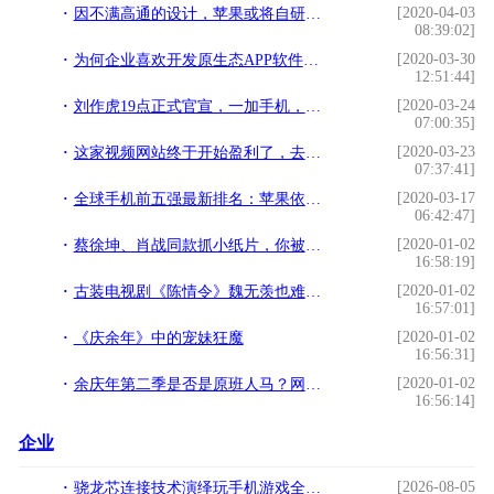
[2020-04-03
因不满高通的设计，苹果或将自研天线，iPhone 12的信号有救了？
08:39:02]
[2020-03-30
为何企业喜欢开发原生态APP软件呢？
12:51:44]
[2020-03-24
刘作虎19点正式官宣，一加手机，印度2019高端市场第一名！
07:00:35]
[2020-03-23
这家视频网站终于开始盈利了，去年全年收入超千亿
07:37:41]
[2020-03-17
全球手机前五强最新排名：苹果依然强势，小米后劲十足
06:42:47]
[2020-01-02
蔡徐坤、肖战同款抓小纸片，你被谁迷倒了呢？
16:58:19]
[2020-01-02
古装电视剧《陈情令》魏无羡也难得喝醉过一次
16:57:01]
[2020-01-02
《庆余年》中的宠妹狂魔
16:56:31]
[2020-01-02
余庆年第二季是否是原班人马？网友期待赵思露参与呼声高涨？
16:56:14]
企业
[2026-08-05
骁龙芯连接技术演绎玩手机游戏全新体验