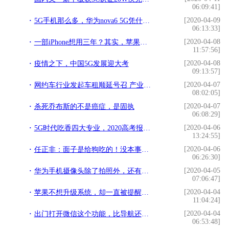
06:09:41]
[2020-04-09
5G手机那么多，华为nova6 5G凭什么脱颖而出？
06:13:33]
[2020-04-08
一部iPhone想用三年？其实，苹果其实早急眼了……
11:57:56]
[2020-04-08
疫情之下，中国5G发展迎大考
09:13:57]
[2020-04-07
网约车行业发起车租顺延号召 产业链各环节多方配合共渡难关
08:02:05]
[2020-04-07
杀死乔布斯的不是癌症，是固执
06:08:29]
[2020-04-06
5G时代吃香四大专业，2020高考报考不可错过
13:24:55]
[2020-04-06
任正非：面子是给狗吃的！没本事的人，才处处在乎面子
06:26:30]
[2020-04-05
华为手机摄像头除了拍照外，还有这两种高级玩法？确定不了解一下
07:06:47]
[2020-04-04
苹果不想升级系统，却一直被提醒升级？三步轻松搞定
11:04:24]
[2020-04-04
出门打开微信这个功能，比导航还管用
06:53:48]