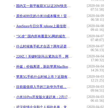
[2020-04-10
国内又一新平板获3C认证20W快充加持 华为刚发布了MatePad Pro 5G
07:51:58]
[2020-04-09
原价4699元的小米10成本曝光！雷军：就当交个朋友
06:58:11]
[2020-04-08
AppStore今日分享 iphone上最佳密室解谜游戏？The Room
09:41:16]
[2020-04-07
“5G史” 国内所有覆盖5G网的城市 买5G手机 你所在城市覆盖了没
07:48:07]
[2020-04-07
什么时候换手机才合适？两年还是三年？其实厂商已经"安排"好了
06:56:13]
[2020-04-04
220亿！关键时刻马云紧急出手，网友炸锅了：干得漂亮
17:00:32]
[2020-04-04
外媒：价钱离谱，新款苹果MacBook Pro 13寸GPU性能提升仅30%
14:26:33]
[2020-04-03
苹果5G手机什么时候上市？近期有哪些5G手机上市？
12:21:25]
[2020-04-03
目前最值得入手的三款华为手机，看看你在用哪款
09:04:51]
[2020-04-03
小米10/Pro开发版火速赶来：2月17日内测
06:41:56]
[2020-04-02
武汉疫情企业和个人捐款名单，龙头民企“华为”真的捐了这么多？