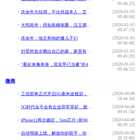
09:48:25]
[2020-01-03
庆余年大结局，不论肖战本人，言冰云为何讨伐声不断？
09:48:04]
[2020-01-03
大明风华：得知朱棣病重，汉王调大军准备抢皇位
09:47:13]
[2020-01-03
庆余年：地主和他的傻儿子们
09:46:48]
[2020-01-03
刘昊然首次晒出自己的家，家里有个专业画室，被演戏耽误的画家啊
09:45:29]
[2020-01-03
“看起来像单身，其实早已当爹”的4位男星，看看你认识几位？
09:44:51]
微商
[2020-04-08
工信部将正式开启5G毫米波规划，毫米波或奖迎来产业风口
10:44:34]
[2020-04-08
5G时代会不会有企业异军突起，能和阿里巴巴所匹敌？
09:01:54]
[2020-04-08
iPhone12再次确定，5nm芯片+新WiFi技术，价格更感人
06:09:12]
[2020-04-06
自动驾驶上线，解放你的双手，你想在车里做什么？
20:35:06]