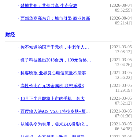
[2026-08-04
楚城共创：共创共享 生态兴农
09:32:59]
[2026-08-04
西部华商高东升：城市引擎 商业焕新
09:21:41]
财经
[2021-03-05
你不知道的国产千元机，中老年人的第一选择“金嗓子手机AGM H2”!
13:08:12]
[2021-03-05
锤子科技推出2018台历，199元价格天生骄傲!
13:04:26]
[2021-03-05
科客晚报 业界良心电信流量不清零，索尼Z5国行价很吓人!
12:36:22]
[2021-03-05
高性价比百元级金属机 联想乐檬3评测!
11:29:19]
[2021-03-05
10月下半月即将上市的手机，各大厂商即将大显身手！!
07:32:12]
[2021-03-05
百度输入法iOS V5.6.1特技皮肤+颜文字 丰富个性化表达!
07:01:36]
[2021-03-05
从噱头变为实用，极米Z4X投影仪评测!
06:34:38]
[2021-03-05