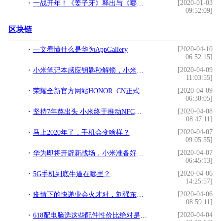
[2020-01-03
一战开年！《姜子牙》释出与《哪吒》联合海报
09:52:09]
区块链
[2020-04-10
一文看懂什么是华为AppGallery
06:52:15]
[2020-04-09
小米笔记本感应钥匙秒解锁，小米手环4必备新技能
11:03:55]
[2020-04-09
荣耀全新官方网站HONOR. CN正式上线
06:38:05]
[2020-04-08
坚持7年熬出头 小米终于推动NFC普及：小米10已支持绑定14张卡
08:47:11]
[2020-04-07
马上2020年了，手机会变啥样？
09:05:55]
[2020-04-07
华为即将开辟新战场，小米准备好了吗？
06:45:13]
[2020-04-06
5G手机到底牛逼在哪里？
14:25:57]
[2020-04-06
疫情下的快递业会火才对，刘强东为何说只有2家存活？
08:59:11]
[2020-04-04
618配电脑选这些配件性价比绝对是没问题，快加入购物车吧