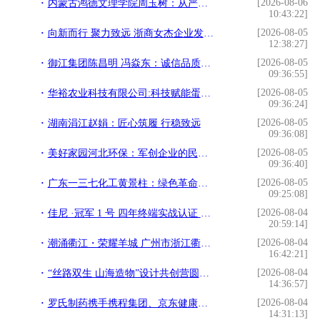
[2026-08-06
内蒙古鸿德文理学院周玉树：从严治校 特色办学
10:43:22]
[2026-08-05
向新而行 聚力致远 浙商女杰企业发展联合会第二届第二次理事会暨半年度工作会议召开
12:38:27]
[2026-08-05
御江集团陈昌明 冯焱东：诚信品质启新程
09:36:55]
[2026-08-05
华裕农业科技有限公司:科技赋能蛋鸡产业
09:36:24]
[2026-08-05
湖南涓江赵娟：匠心筑履 行稳致远
09:36:08]
[2026-08-05
美好家园河北环保：军创企业的民生担当
09:36:40]
[2026-08-05
广东一三七化工黄景柱：绿色革命的践行者
09:25:08]
[2026-08-04
佳尼 ·冠军 1 号 四年终端实战认证 床垫标杆爆品全维度介绍
20:59:14]
[2026-08-04
潮涌衢江・荣耀羊城 广州市浙江衢州商会第二届理事会换届就职典
16:42:21]
[2026-08-04
“丝路双生 山海造物”设计共创营圆满结营，38份创意方案解锁晋江文创全新表达
14:36:57]
[2026-08-04
罗氏制药携手携程集团、京东健康启动暑期出行流感公益宣教行动
14:31:13]