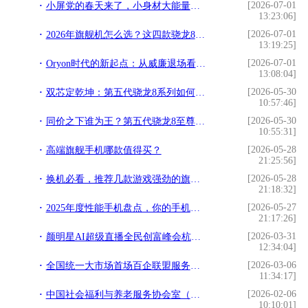
[2026-07-01
小屏党的春天来了，小身材大能量旗舰手机推荐
13:23:06]
[2026-07-01
2026年旗舰机怎么选？这四款骁龙8至尊版机型各有绝活
13:19:25]
[2026-07-01
Oryon时代的新起点：从威廉退场看高通的计算平台化能力
13:08:04]
[2026-05-30
双芯定乾坤：第五代骁龙8系列如何重塑2026年高端手机市场
10:57:46]
[2026-05-30
同价之下谁为王？第五代骁龙8至尊版断崖式领先
10:55:31]
[2026-05-28
高端旗舰手机哪款值得买？
21:25:56]
[2026-05-28
换机必看，推荐几款游戏强劲的旗舰手机
21:18:32]
[2026-05-27
2025年度性能手机盘点，你的手机上榜了吗？
21:17:26]
[2026-03-31
颜明星AI超级直播全民创富峰会杭州落幕，知名大健康操盘手程译墨携手增量传媒
12:34:04]
[2026-03-06
全国统一大市场首场百企联盟服务站授牌会议在广东成功举办
11:34:17]
[2026-02-06
中国社会福利与养老服务协会室（车）内环境与健康科技分会正式成立！
10:10:01]