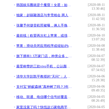
[2020-08-11
韩国娱乐圈就是个魔窟！女星：如果我走了，葬礼不要进来，太脏了
13:30:46]
[2020-08-11
独家：赵丽颖酒店与李雪相会 两人挽臂而行相谈甚欢
11:42:50]
[2020-08-11
张馨予何捷登机照被曝，俩人手挽手背影超般配，完美身高差太抢眼
11:36:50]
[2020-04-10
最前线｜欧盟再次杠上苹果，或强制iPhone使用可拆卸电池
13:07:26]
[2020-04-08
苹果：滑动关闭应用程序或缩短iPhone电池寿命
11:38:44]
[2020-04-07
旗下拥有1.3万家门店，种类众多，当之无愧的中国零售之王
08:32:39]
[2020-04-07
最受称赞的三款vivo手机，公认颜值高性能强，比iphone好用
07:34:02]
[2020-04-06
清华大学彭凯平教授的“天问”：人工智能时代，孩子还有饭吃吗？
15:28:38]
[2020-04-06
支付宝“蚂蚁森林”真种树了吗？3年多过去了，现在变得怎么样？
09:49:35]
[2020-04-05
移动、联通、电信哪个信号好覆盖广？
08:26:49]
[2020-04-05
家里没菜了吗？快找这15家电商平台，有详细攻略