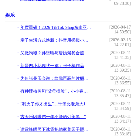
09:28:30]
娱乐
[2026-04-17
年度重磅！2026 TikTok Shop东南亚跨境电商年度峰会定档5月22日，带你跑出全新加速度
14:59:50]
[2026-02-15
亲子生活方式焕新：抖音用搓搓小手IP开启玩冬新体验
14:22:01]
[2020-08-11
又撒狗粮？孙坚晒与唐嫣聚餐合照，还爆料位子是罗晋给他们订的
13:41:35]
[2020-08-11
新晋四小花现状一览：张子枫作品最多，关晓彤欧阳娜娜口碑逆袭
13:39:35]
[2020-08-11
为何张曼玉会说：给我再高的片酬，我也不会和章子怡合作了
13:36:55]
[2020-08-11
有种硬核叫和“父母撞脸”，小小春和黄多多完美诠释了“印刷术”
13:35:47]
[2020-08-11
“我火了你才出生”，千玺比老弟大12岁不算啥，这二人相差24岁
13:34:59]
[2020-08-11
古天乐因眼伤一年不能晒灯美黑，“奶油小生”重现街头
13:34:17]
[2020-08-11
谢霆锋晒照下冰雹把他家菜园子砸塌了，现场一片狼藉，损失不少
13:33:18]