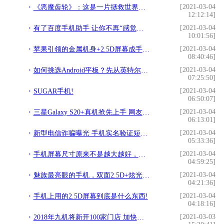
[2021-03-04
《恶魔齿轮》：这是一片拯救世界的光明；一款必玩的动作AVG游戏!
12:12:14]
[2021-03-04
有了百度手机助手 让你不再“感觉身体被掏空”!
10:01:56]
[2021-03-04
苹果引领的金属机身+2.5D屏幕成手机标配，唯独双摄表现一般!
08:40:46]
[2021-03-04
如何挑选Android平板？先从英特尔心脏谈起！!
07:25:50]
[2021-03-04
SUGAR手机!
06:50:07]
[2021-03-04
三星Galaxy S20+真机抢先上手 网友：2.5D屏幕回归？!
06:13:01]
[2021-03-04
新型电信诈骗曝光 手机实名验证短信有病毒?!
05:33:36]
[2021-03-04
手机屏幕尺寸原来不是越大越好，合适的手机屏幕是多大呢？!
04:59:25]
[2021-03-04
魅族最亮眼的手机，双面2.5D+炫光亮纹，最低仅售1329元!
04:21:36]
[2021-03-04
手机上用的2.5D屏幕到底是什么东西!
04:18:16]
[2021-03-03
2018年九机将新开100家门店 加快布局全国化进程!