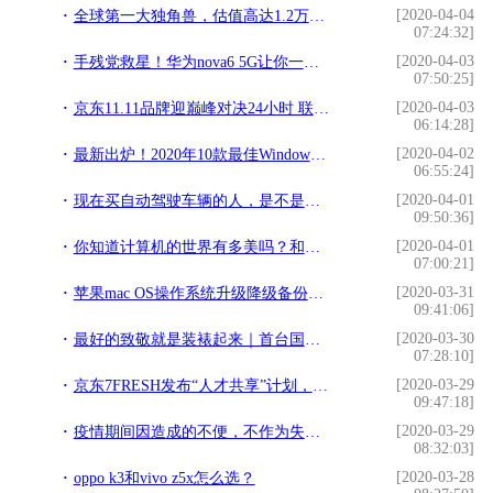
[2020-04-04
全球第一大独角兽，估值高达1.2万亿，低调超越蚂蚁金服
07:24:32]
[2020-04-03
手残党救星！华为nova6 5G让你一拍即得封面级大片
07:50:25]
[2020-04-03
京东11.11品牌迎巅峰对决24小时 联想霸占PC销量榜6大冠军
06:14:28]
[2020-04-02
最新出炉！2020年10款最佳Windows平板电脑：您的最好的助手
06:55:24]
[2020-04-01
现在买自动驾驶车辆的人，是不是傻子？
09:50:36]
[2020-04-01
你知道计算机的世界有多美吗？和灵魂的直接对话
07:00:21]
[2020-03-31
苹果mac OS操作系统升级降级备份恢复不完全指南（黑苹果适用）
09:41:06]
[2020-03-30
最好的致敬就是装裱起来｜首台国产安卓机皇魅族M9拆解装裱记
07:28:10]
[2020-03-29
京东7FRESH发布“人才共享”计划，缓解服务业压力
09:47:18]
[2020-03-29
疫情期间因造成的不便，不作为失信记录，支付宝这次暖心了
08:32:03]
[2020-03-28
oppo k3和vivo z5x怎么选？