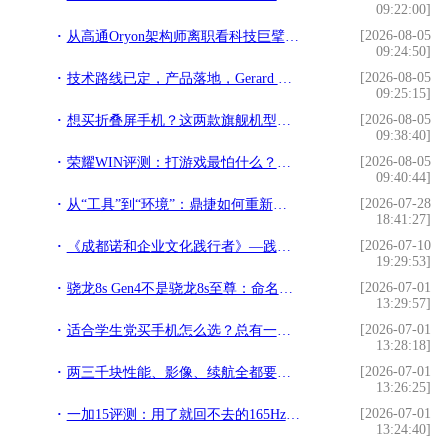
09:22:00]
[2026-08-05
从高通Oryon架构师离职看科技巨擘的体系化韧性
09:24:50]
[2026-08-05
技术路线已定，产品落地，Gerard Williams离职影响有限
09:25:15]
[2026-08-05
想买折叠屏手机？这两款旗舰机型可能是2026年的标准答案
09:38:40]
[2026-08-05
荣耀WIN评测：打游戏最怕什么？这台手机治好了我的焦虑
09:40:44]
[2026-07-28
从“工具”到“环境”：鼎捷如何重新定义AI原生企业基础设施
18:41:27]
[2026-07-10
《成都诺和企业文化践行者》—践行文化，榜样力量
19:29:53]
[2026-07-01
骁龙8s Gen4不是骁龙8s至尊：命名背后的技术真相
13:29:57]
[2026-07-01
适合学生党买手机怎么选？总有一款适合你
13:28:18]
[2026-07-01
两三千块性能、影像、续航全都要？真我Neo8：安排！
13:26:25]
[2026-07-01
一加15评测：用了就回不去的165Hz，游戏党这次真的赢了
13:24:40]