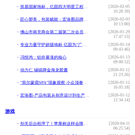
[2026-02-05
筑基国家地标，亿固四大明星工程铸就品质丰碑
10:28:39]
[2026-02-03
匠心塑美，包装赋能：宏洛图品牌设计引领美妆包装新纪元
10:13:00]
[2026-01-29
佛山市南充商会第二届第二次会员大会暨2026年迎春晚会圆满举行
17:47:53]
[2026-01-14
专业力量守护超级地标 亿固为“广州白云国际机场”筑牢品质基石！
09:43:46]
[2026-01-13
冯悦鸿：铝价暴涨的核心
09:00:52]
[2026-01-12
动力仁 锡镐牌金海龙胶囊
21:23:26]
[2026-01-12
“荷尔蒙霜SPA”现象观察 小众顶奢如何悄然定义精英女性“抗衰”新标准？
16:05:18]
[2026-01-12
宏洛图-产品包装从创意设计到生产的完整流程
12:34:14]
游戏
[2020-04-11
别关后台程序了！苹果称这样会降低iPhone电池寿命
06:25:54]