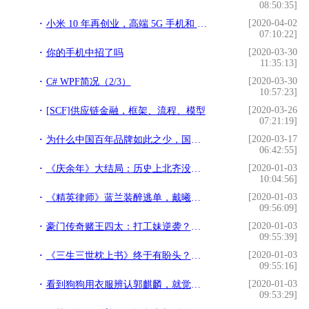
08:50:35]
[2020-04-02
小米 10 年再创业，高端 5G 手机和 AIoT 有多少机会？
07:10:22]
[2020-03-30
你的手机中招了吗
11:35:13]
[2020-03-30
C# WPF简况（2/3）
10:57:23]
[2020-03-26
[SCF]供应链金融，框架、流程、模型
07:21:19]
[2020-03-17
为什么中国百年品牌如此之少，国外却比比皆是？LV、德芙给你答案
06:42:55]
[2020-01-03
《庆余年》大结局：历史上北齐没有女帝，却有三位极惨的皇后
10:04:56]
[2020-01-03
《精英律师》蓝兰装醉逃单，戴曦立马变脸，这个反应太真实了
09:56:09]
[2020-01-03
豪门传奇赌王四太：打工妹逆袭？嫁得好是开始，过得好才是本事
09:55:39]
[2020-01-03
《三生三世枕上书》终于有盼头？看到播出时间后，让观众惊喜不已
09:55:16]
[2020-01-03
看到狗狗用衣服辨认郭麒麟，就觉得片子扯？其实是我们有刻板印象
09:53:29]