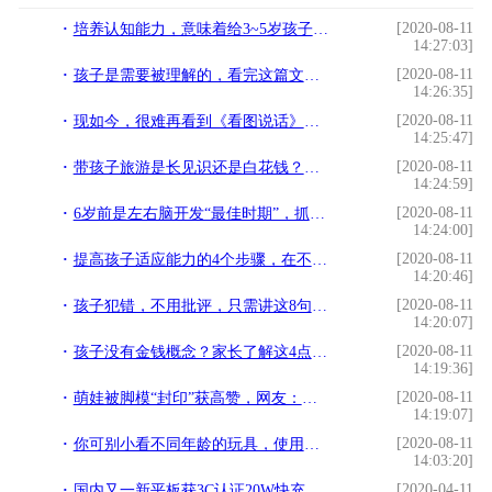
[2020-08-11
培养认知能力，意味着给3~5岁孩子一个在游戏中生活的机会
14:27:03]
[2020-08-11
孩子是需要被理解的，看完这篇文章，你会明白该怎么履行
14:26:35]
[2020-08-11
现如今，很难再看到《看图说话》这样的幼儿画刊了
14:25:47]
[2020-08-11
带孩子旅游是长见识还是白花钱？心理学家：对大脑发育影响巨大
14:24:59]
[2020-08-11
6岁前是左右脑开发“最佳时期”，抓住机会，孩子智力“翻一翻”
14:24:00]
[2020-08-11
提高孩子适应能力的4个步骤，在不同场景更好地融入环境
14:20:46]
[2020-08-11
孩子犯错，不用批评，只需讲这8句话！非常实用
14:20:07]
[2020-08-11
孩子没有金钱概念？家长了解这4点，做好孩子的“财商教育”
14:19:36]
[2020-08-11
萌娃被脚模“封印”获高赞，网友：这样创意满满的记录方式很优秀
14:19:07]
[2020-08-11
你可别小看不同年龄的玩具，使用的好宝宝智力增加，否则有反作用
14:03:20]
[2020-04-11
国内又一新平板获3C认证20W快充加持 华为刚发布了MatePad Pro 5G