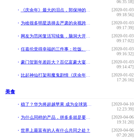
06:35:18]
[2020-01-03
《庆余年》最大的泪点，郭保坤的刺杀团，才是真正的勇士
09:18:56]
[2020-01-03
为啥很多明星选择去严肃的央视跨年，去其他卫视嘻嘻哈哈不香么
09:17:39]
[2020-01-03
网友为范闲复活写续集，脑洞大开，笑料百出
09:17:02]
[2020-01-03
任嘉伦觉得幸福的三件事：吃饭、睡觉、上厕所！朴实的无法反驳
09:16:32]
[2020-01-03
豪门贺新年差距大？百亿富豪大宴宾客很豪气，赌王四太却打包剩菜
09:14:47]
[2020-01-02
比起神仙打架和魔鬼剧情《庆余年》应该更是一本口红宝典吧
17:26:16]
美食
[2020-04-10
稳了？华为将超越苹果 成为全球第二大智能手机制造商
12:23:39]
[2020-04-06
为什么同样的产品，拼多多就是要比淘宝还便宜一些呢？
19:31:20]
[2020-04-06
世界上最富有的人有什么共同之处？
07:20:20]