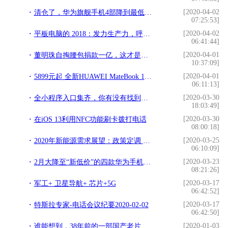
[2020-04-02
清仓了，华为旗舰手机4部降到最低价，网友：终于等到了
07:25:53]
[2020-04-02
平板电脑的 2018：发力生产力，呼唤新形态
06:41:44]
[2020-04-01
董明珠自掏腰包捐款一亿，这才是真正的中国女性
10:37:09]
[2020-04-01
5899元起 全新HUAWEI MateBook 13/14正式开售
06:11:13]
[2020-03-30
全小程序入口集齐，你有没有找到呢？
18:03:49]
[2020-03-30
在iOS 13利用NFC功能刷卡拨打电话
08:00:18]
[2020-03-25
2020年新能源需求展望：政策定调 高增可期
06:10:09]
[2020-03-23
2月大降至“新低价”的四款华为手机，你更看好其中的哪一款？
08:21:26]
[2020-03-17
军工+ 卫星导航+ 芯片+5G
06:42:52]
[2020-03-17
特斯拉专家-电话会议纪要2020-02-02
06:42:50]
[2020-01-03
谁能想到，38年前的一部国产老片，如今引起了一场全国性的热议