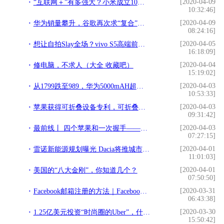
[2020-04-09
“互联网＋”有多强大？小米成立10年收入突破2000亿
10:32:46]
[2020-04-09
华为销量攀升，谷歌再次求“复合”，申请恢复服务
08:24:16]
[2020-04-05
想让自拍Slay全场？vivo S5高端前置镜头让自拍更有型
16:18:09]
[2020-04-04
修电脑，不求人（大全 收藏吧）
15:19:02]
[2020-04-03
从1799跌至989，华为5000mAH超长续航千元机，如今还有性价比吗？
10:53:33]
[2020-04-03
苹果获得可折叠设备专利，可折叠手机即将研制，果粉：非常期待
09:31:42]
[2020-04-03
最前线丨 四个苹果和一次握手——谢谢你！来自辽宁的医护
07:27:15]
[2020-04-01
雷诺新能源规划曝光 Dacia将推城市代步电动车
11:01:03]
[2020-04-01
美国的“八大金刚”，你知道几个？
07:50:50]
[2020-03-31
Facebook邮箱注册的方法｜Facebook如何用邮箱注册的教程全解析
06:43:38]
[2020-03-30
1.25亿美元投资“时尚圈的Uber”，什么是腾讯看好的未来时尚电商？
15:50:42]