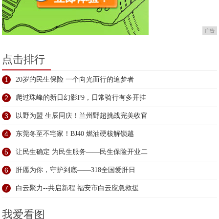
广告
点击排行
1
20岁的民生保险 一个向光而行的追梦者
2
爬过珠峰的新日幻影F9，日常骑行有多开挂
3
以野为盟 生辰同庆！兰州野超挑战完美收官
4
东莞冬至不宅家！BJ40 燃油硬核解锁越
5
让民生确定 为民生服务——民生保险开业二
6
肝愿为你，守护到底——318全国爱肝日
7
白云聚力--共启新程 福安市白云应急救援
我爱看图