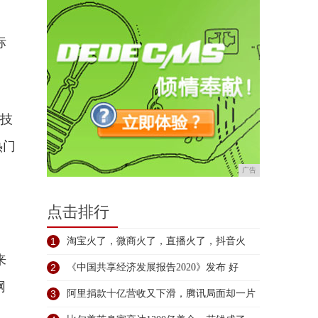
标
心技
热门
广告
点击排行
1
淘宝火了，微商火了，直播火了，抖音火
来
了！
2
《中国共享经济发展报告2020》发布 好
网
3
阿里捐款十亿营收又下滑，腾讯局面却一片