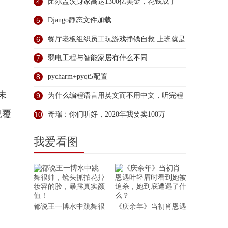
大
4
比尔盖茨身家高达1300亿美金，花钱成了
5
Django静态文件加载
6
餐厅老板组织员工玩游戏挣钱自救 上班就是
7
弱电工程与智能家居有什么不同
8
pycharm+pyqt5配置
未
9
为什么编程语言用英文而不用中文，听完程
已覆
序
10
奇瑞：你们听好，2020年我要卖100万
我爱看图
都说王一博水中跳舞很
《庆余年》当初肖恩遇