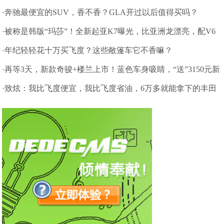
霸？
·奔驰最便宜的SUV，香不香？GLA开过以后值得买吗？
·被称是韩版“玛莎”！全新起亚K7曝光，比亚洲龙漂亮，配V6
引擎
·年纪轻轻花十万买飞度？这些敞篷车它不香嘛？
·再等3天，新款奇骏+楼兰上市！蓝色车身吸睛，“送”3150元新
配置
·致炫：我比飞度便宜，我比飞度省油，6万多就能拿下的丰田
小车