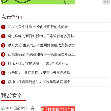
广告
点击排行
1
20岁的民生保险 一个向光而行的追梦者
2
爬过珠峰的新日幻影F9，日常骑行有多开挂
3
以野为盟 生辰同庆！兰州野超挑战完美收官
4
让民生确定 为民生服务——民生保险开业二
5
肝愿为你，守护到底——318全国爱肝日
6
白云聚力--共启新程 福安市白云应急救援
7
霞浦片仔癀国药堂助力2024年海峡两岸宁
我爱看图