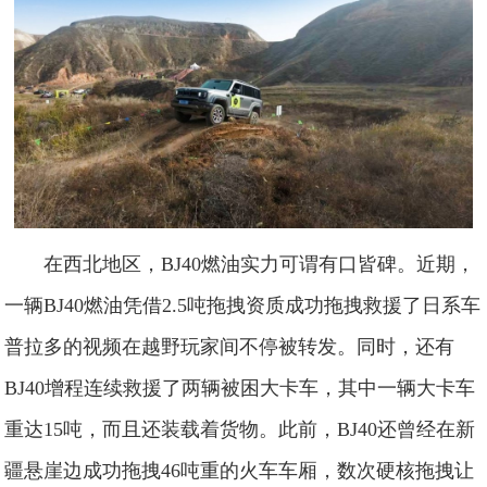
在西北地区，BJ40燃油实力可谓有口皆碑。近期，
一辆BJ40燃油凭借2.5吨拖拽资质成功拖拽救援了日系车
普拉多的视频在越野玩家间不停被转发。同时，还有
BJ40增程连续救援了两辆被困大卡车，其中一辆大卡车
重达15吨，而且还装载着货物。此前，BJ40还曾经在新
疆悬崖边成功拖拽46吨重的火车车厢，数次硬核拖拽让