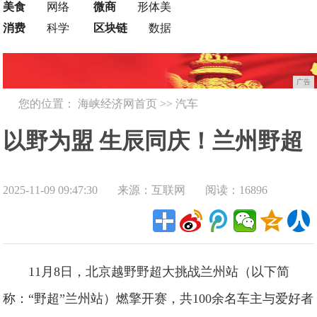
美食
网络
微商
形体美
消费
科学
区块链
数据
广告
您的位置：
海峡经济网首页
>>
汽车
以野为盟 生辰同庆！兰州野超
2025-11-09 09:47:30
来源：互联网
阅读：16896
挑战完美收官
11月8日，北京越野野超大挑战兰州站（以下简
称：“野超”兰州站）燃擎开赛，共100余名车主与爱好者