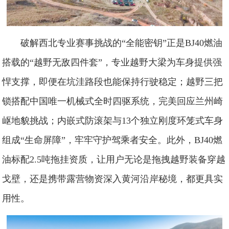
破解西北专业赛事挑战的“全能密钥”正是BJ40燃油
搭载的“越野无敌四件套”，专业越野大梁为车身提供强
悍支撑，即便在坑洼路段也能保持行驶稳定；越野三把
锁搭配中国唯一机械式全时四驱系统，完美回应兰州崎
岖地貌挑战；内嵌式防滚架与13个独立刚度环笼式车身
组成“生命屏障”，牢牢守护驾乘者安全。此外，BJ40燃
油标配2.5吨拖挂资质，让用户无论是拖拽越野装备穿越
戈壁，还是携带露营物资深入黄河沿岸秘境，都更具实
用性。