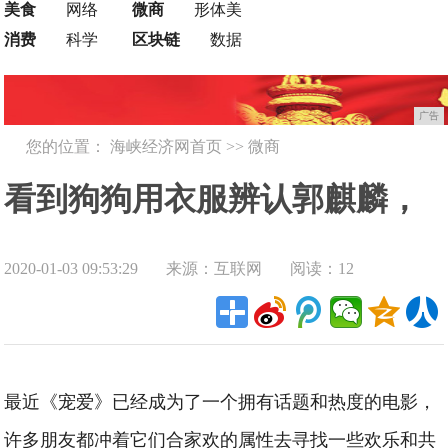
美食
网络
微商
形体美
消费
科学
区块链
数据
广告
您的位置：
海峡经济网首页
>>
微商
看到狗狗用衣服辨认郭麒麟，
2020-01-03 09:53:29
来源：互联网
阅读：12
就觉得片子扯？其实是我们有
刻板印象
最近《宠爱》已经成为了一个拥有话题和热度的电影，
许多朋友都冲着它们合家欢的属性去寻找一些欢乐和共