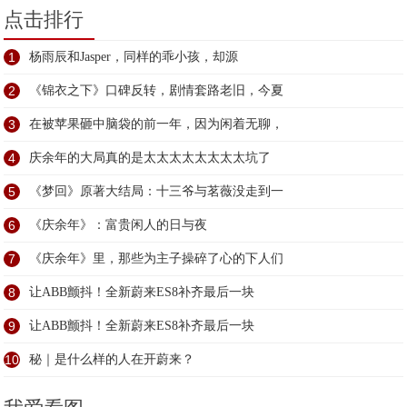
点击排行
1
杨雨辰和Jasper，同样的乖小孩，却源
2
《锦衣之下》口碑反转，剧情套路老旧，今夏
3
在被苹果砸中脑袋的前一年，因为闲着无聊，
4
庆余年的大局真的是太太太太太太太太坑了
5
《梦回》原著大结局：十三爷与茗薇没走到一
6
《庆余年》：富贵闲人的日与夜
7
《庆余年》里，那些为主子操碎了心的下人们
8
让ABB颤抖！全新蔚来ES8补齐最后一块
9
让ABB颤抖！全新蔚来ES8补齐最后一块
10
秘｜是什么样的人在开蔚来？