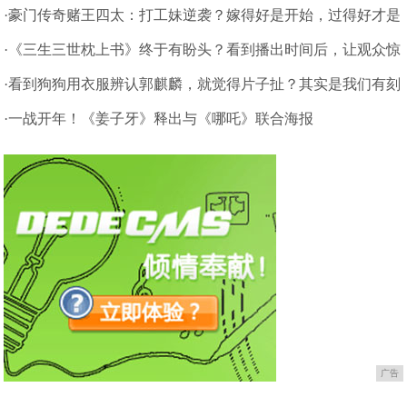
了
·豪门传奇赌王四太：打工妹逆袭？嫁得好是开始，过得好才是
本事
·《三生三世枕上书》终于有盼头？看到播出时间后，让观众惊
喜不已
·看到狗狗用衣服辨认郭麒麟，就觉得片子扯？其实是我们有刻
板印象
·一战开年！《姜子牙》释出与《哪吒》联合海报
广告