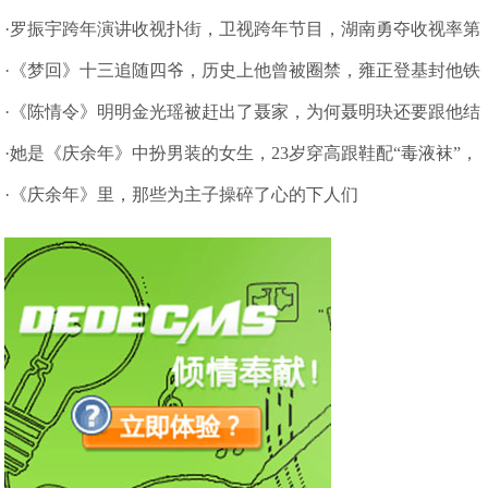
·罗振宇跨年演讲收视扑街，卫视跨年节目，湖南勇夺收视率第
一
·《梦回》十三追随四爷，历史上他曾被圈禁，雍正登基封他铁
帽子王
·《陈情令》明明金光瑶被赶出了聂家，为何聂明玦还要跟他结
拜？
·她是《庆余年》中扮男装的女生，23岁穿高跟鞋配“毒液袜”，
贼帅
·《庆余年》里，那些为主子操碎了心的下人们