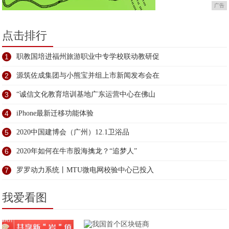
广告
点击排行
1
职教国培进福州旅游职业中专学校联动教研促
2
源筑佐成集团与小熊宝并组上市新闻发布会在
3
“诚信文化教育培训基地广东运营中心在佛山
4
iPhone最新迁移功能体验
5
2020中国建博会（广州）12.1卫浴品
6
2020年如何在牛市股海擒龙？“追梦人”
7
罗罗动力系统丨MTU微电网校验中心已投入
我爱看图