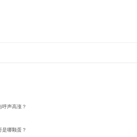
与呼声高涨？
哥是哪颗蛋？