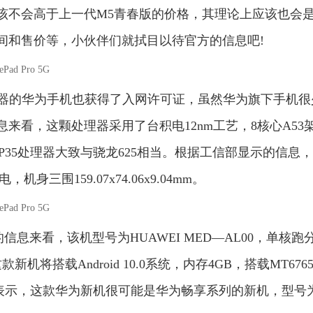
该不会高于上一代M5青春版的价格，其理论上应该也会
间和售价等，小伙伴们就拭目以待官方的信息吧!
5处理器的华为手机也获得了入网许可证，虽然华为旗下手机很
来看，这颗处理器采用了台积电12nm工艺，8核心A53
科P35处理器大致与骁龙625相当。根据工信部显示的信息
机身三围159.07x74.06x9.04mm。
的信息来看，该机型号为HUAWEI MED—AL00，单核跑
机将搭载Android 10.0系统，内存4GB，搭载MT676
关人士表示，这款华为新机很可能是华为畅享系列的新机，型号