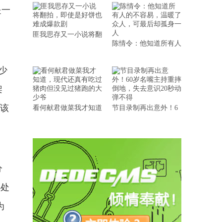
是一
匪我思存又一小说将翻
陈情令：他知道所有人
少
架
，该
看何献君做菜我才知道
节目录制再出意外！6
分
5处
为