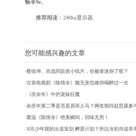
畅享9e。
推荐阅读：
240hz显示器
您可能感兴趣的文章
·蔡徐坤、肖战同款抓小纸片，你被谁迷倒了呢？
·古装电视剧《陈情令》魏无羡也难得喝醉过一次
·《庆余年》中的宠妹狂魔
·余庆年第二季是否是原班人马？网友期待赵思露参
·重温《陈情令》绝美瞬间，回味无穷！
·X玖少年团的出道策划 孵蛋计划？所以当初肖战哥