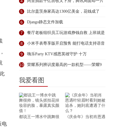
4
阿里捐款十亿营收又下滑，腾讯局面却一片
大
5
比尔盖茨身家高达1300亿美金，花钱成了
6
Django静态文件加载
7
餐厅老板组织员工玩游戏挣钱自救 上班就是
续
8
小米手表尊享版开启预售 能打电话支持语音
，
9
嗨乐Party KTV感恩英雄守护 十万
航
10
荣耀系列辨识度最高的一款机型——荣耀9
由此
上
我爱看图
都说王一博水中跳舞很
《庆余年》当初肖恩遇
板电