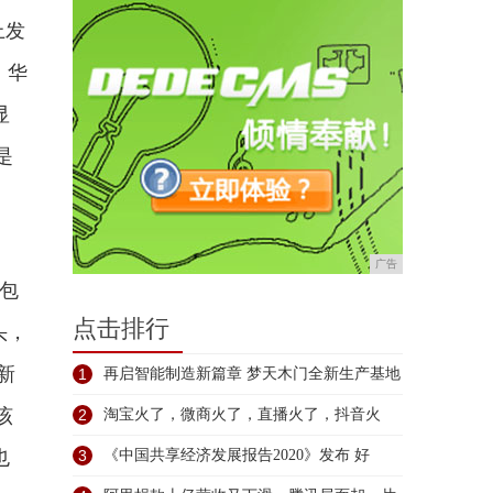
上发
，华
显
是
广告
包
点击排行
头，
新
1
再启智能制造新篇章 梦天木门全新生产基地
该
2
淘宝火了，微商火了，直播火了，抖音火
了！
也
3
《中国共享经济发展报告2020》发布 好