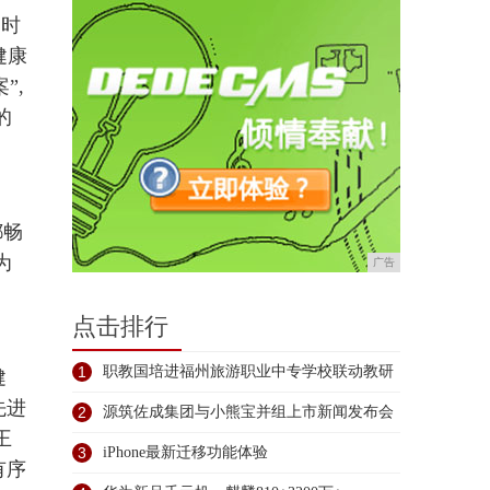
病时
健康
”,
的
都畅
为
广告
点击排行
1
职教国培进福州旅游职业中专学校联动教研
健
先进
促
2
源筑佐成集团与小熊宝并组上市新闻发布会
王
在
3
iPhone最新迁移功能体验
有序