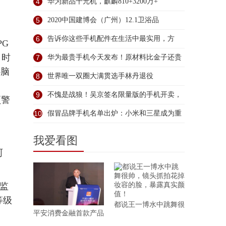
4
华为新品千元机，麒麟810+3200万+
5
2020中国建博会（广州）12.1卫浴品
6
告诉你这些手机配件在生活中最实用，方
PG
、时
便，
7
华为最贵手机今天发布！原材料比金子还贵
心脑
三
8
世界唯一双圈大满贯选手林丹退役
9
不愧是战狼！吴京签名限量版的手机开卖，
预警
实
10
假冒品牌手机名单出炉：小米和三星成为重
灾
我爱看图
呵
的监
等级
都说王一博水中跳舞很
平安消费金融首款产品