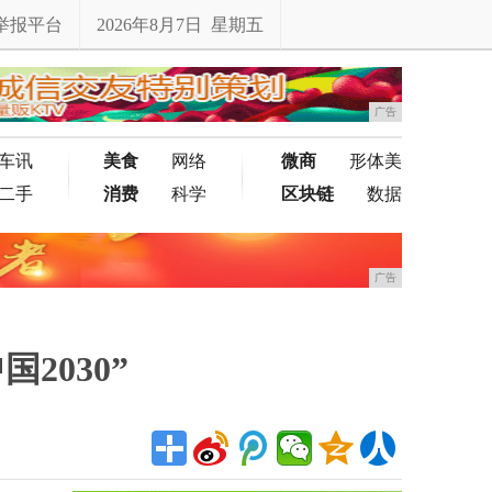
举报平台
2026年8月7日 星期五
广告
车讯
美食
网络
微商
形体美
二手
消费
科学
区块链
数据
广告
2030”