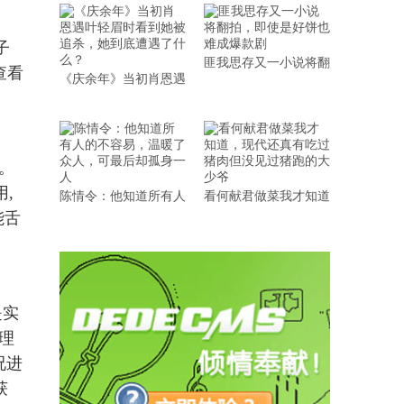
子
匪我思存又一小说将翻
查看
《庆余年》当初肖恩遇
。
,
陈情令：他知道所有人
看何献君做菜我才知道
能舌
是实
理
况进
获