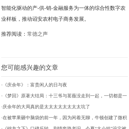
智能化驱动的产-供-销-金融服务为一体的综合性数字农
业样板，推动诏安农村电子商务发展。
推荐阅读：
常德之声
您可能感兴趣的文章
·《庆余年》：富贵闲人的日与夜
·《梦回》原著大结局：十三爷与茗薇没走到一起，一切都是一
场梦
·庆余年的大局真的是太太太太太太太太坑了
·在被苹果砸中脑袋的前一年，因为闲着无聊，牛顿创建了微积
分理论
·《锦衣之下》口碑反转，剧情套路老旧，今夏“大小姐”设定被