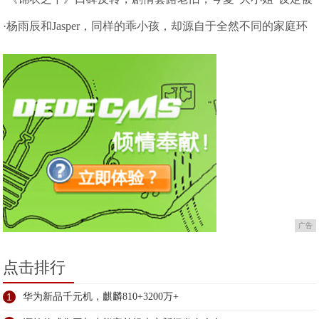
吐槽
·杨雨辰和Jasper，同样的乖小孩，却源自于全然不同的家庭环
境
广告
点击排行
1
华为新品千元机，麒麟810+3200万+