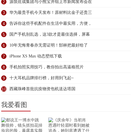
2
源筑佐成集团与小熊宝并组上市新闻发布会在
3
华为最贵手机今天发布！原材料比金子还贵三
4
告诉你这些手机配件在生活中最实用，方便，
5
国产手机别乱选，这3款才是最佳选择，屏幕
6
10年无悔青春亦无需证明！郜林把最好给了
7
iPhone XS Max 动态壁纸下载
8
手机拍照实用技巧，教你拍出高逼格照片
9
十大耳机品牌排行榜，好用到飞起~
10
西藏珠峰首批抗疫物资包机送达塔国
我爱看图