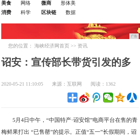
美食
网络
微商
形体美
消费
科学
区块链
数据
广告
您的位置：
海峡经济网首页
>>
资讯
诏安：宣传部长带货引发的多
2020-05-21 11:10:05
来源：互联网
阅读：1362
米诺骨牌效应
5月4日中午，“中国特产·诏安馆”电商平台在售的青
梅鲜果打出 “已售罄”的提示。正值“五一”长假期间，诏