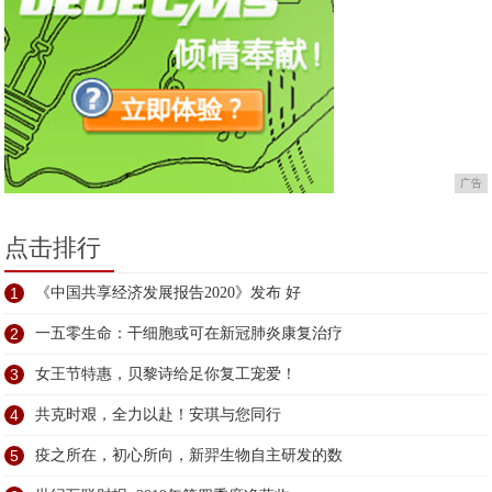
广告
点击排行
1
《中国共享经济发展报告2020》发布 好
2
一五零生命：干细胞或可在新冠肺炎康复治疗
3
女王节特惠，贝黎诗给足你复工宠爱！
4
共克时艰，全力以赴！安琪与您同行
5
疫之所在，初心所向，新羿生物自主研发的数