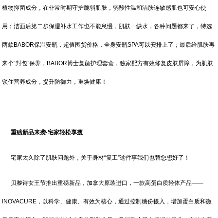
植物抑菌成分，在非常时期守护脆弱肌肤，弱酸性温和洁肤连敏感肌也可安心使
用；洁面后第二步保湿补水工作也不能怠慢，肌肤一缺水，各种问题都来了，特选
两款BABOR保湿安瓶，超值囤货价格，全身安瓶SPA可以安排上了；最后给肌肤再
来个“封包”保养，BABOR博士复颜护理套盒，独家配方有效修复皮肤屏障，为肌肤
锁住营养成分，提升防御力，重焕健康！
重磅新品来袭·宅家轻松享瘦
宅家太久除了肌肤问题外，关于身材“复工”这件事我们也替您想好了！
贝黎诗女王节推出重磅新品，加拿大原装进口，一款高蛋白质轻体产品——
INOVACURE，以科学、健康、有效为核心，通过控制糖份摄入，增加蛋白质和微