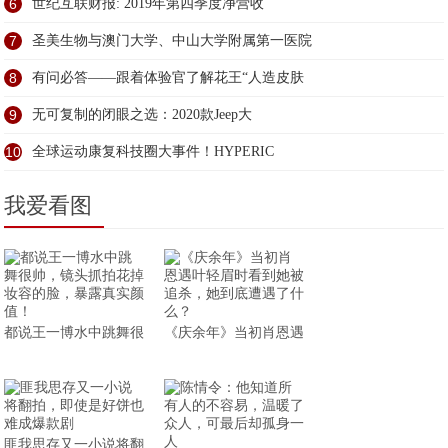
6
世纪互联财报: 2019年第四季度净营收
7
圣美生物与澳门大学、中山大学附属第一医院
8
有问必答——跟着体验官了解花王“人造皮肤
9
无可复制的闭眼之选：2020款Jeep大
10
全球运动康复科技圈大事件！HYPERIC
我爱看图
都说王一博水中跳舞很
《庆余年》当初肖恩遇
匪我思存又一小说将翻