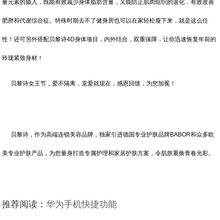
量元素的摄入，既能有效减少身体脂肪含量，又能防止肌肉组织的退化，有效改善
肥胖和代谢综合征。特殊时期去不了健身房也可以在家轻松瘦下来，就是这么任
性！还可另外搭配贝黎诗4D身体项目，内外结合，双重保障，让你迅速恢复年前的
玲珑紧致身材！
贝黎诗女王节，爱不隔离，宠爱就现在，感恩回馈，为您加冕！
贝黎诗，作为高端连锁美容品牌，独家引进德国专业护肤品牌BABOR和众多欧
美专业护肤产品，为您量身打造专属护理和家居护肤方案，令肌肤重焕青春光彩。
推荐阅读：
华为手机快捷功能