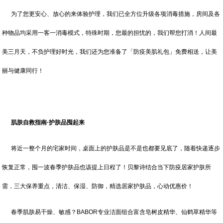
为了您更安心、放心的来体验护理，我们已全方位升级各项消毒措施，房间及各
种物品均采用一客一消毒模式，特殊时期，您最的担忧的，我们帮您打消！人间最
美三月天，不负护理好时光，我们还为您准备了「防疫美肌礼包」免费相送，让美
丽与健康同行！
肌肤自救指南·护肤品囤起来
将近一整个月的宅家时间，桌面上的护肤品是不是也都要见底了，随着快递逐步
恢复正常，囤一波春季护肤品也该提上日程了！贝黎诗结合当下防疫居家护肤所
需，三大保养重点，清洁、保湿、防御，精选居家护肤品，心动优惠价！
春季肌肤易干燥、敏感？BABOR专业洁面组合富含皂树皮精华、仙鹤草精华等