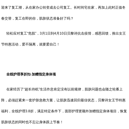
迎来了复工潮，从在家办公转变成去公司复工。长时间宅在家，再加上此时正值冬
春交替，复工在即的你，肌肤状态准备好了吗？
轻松应对复工“危肌”，3月1日到4月10日贝黎诗抗击疫情，感恩回馈，推出女王
节特惠活动，爱不隔离，就要爱自己！
全线护理享折扣·加赠指定身体项
在家经历了“超长待机”生活作息肯定没有以前规律，肌肤问题也会随之轮番上
阵，必须赶紧来一套护肤急救方案，让肌肤迅速回归最佳状态，贝黎诗女王节特惠
福利，全线护理3.8折，满足特定条件下，面部护理更额外加赠指定身体项目，恢复
肌肤状态的同时也不忘让身体跟上节奏！