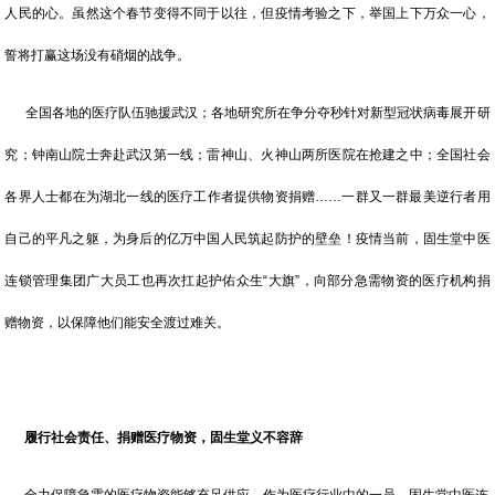
人民的心。虽然这个春节变得不同于以往，但疫情考验之下，举国上下万众一心，
誓将打赢这场没有硝烟的战争。
全国各地的医疗队伍驰援武汉；各地研究所在争分夺秒针对新型冠状病毒展开研
究；钟南山院士奔赴武汉第一线；雷神山、火神山两所医院在抢建之中；全国社会
各界人士都在为湖北一线的医疗工作者提供物资捐赠……一群又一群最美逆行者用
自己的平凡之躯，为身后的亿万中国人民筑起防护的壁垒！疫情当前，固生堂中医
连锁管理集团广大员工也再次扛起护佑众生“大旗”，向部分急需物资的医疗机构捐
赠物资，以保障他们能安全渡过难关。
履行社会责任、捐赠医疗物资，固生堂义不容辞