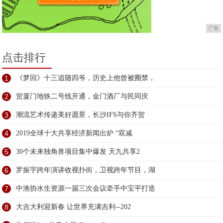
广告
点击排行
1
《梦回》十三追随四爷，历史上他曾被圈禁，
2
贺厦门地铁二号线开通，金门酒厂与民同庆
3
潮流艺术传递美好愿景，长沙IFS与你齐贺
4
2019全球十大共享经济新闻出炉 “双减
5
30个未来独角兽项目集中爆发 天九共享2
6
罗振宇跨年演讲收视扑街，卫视跨年节目，湖
7
中渔协水生资源一届三次会议牵手中宝平打造
8
大吉大利迎新春 让世界充满吉利--202