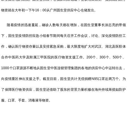
物资就在大年初一下午16：00从广州固生堂供应中心仓储发出。
随着疫情的迅速蔓延，确诊人数每天都在增加，在固生堂董事长涂志亮的带领
下，固生堂疫情防控应急小组春节期间每天召开工作会议，讨论、深化疫情防控工
作，确认医疗物资存量以及安排紧急采购，最大限度地扩大对武汉、湖北及医联体
合作中医药大学及附属三甲医院的医疗物资支援工作。200个、300个、500个、
1000个口罩源源不断地从固生堂中医连锁管理集团的各地的供应中心中运转出去，
向疫情重区伸出支援之手。截至目前，固生堂共计无偿捐赠N95口罩近两万个。为
了保障医疗物资供应，固生堂还借助了股东的背景力量积极在海外持续筹措如防护
服、口罩、手套、消毒液等物资。