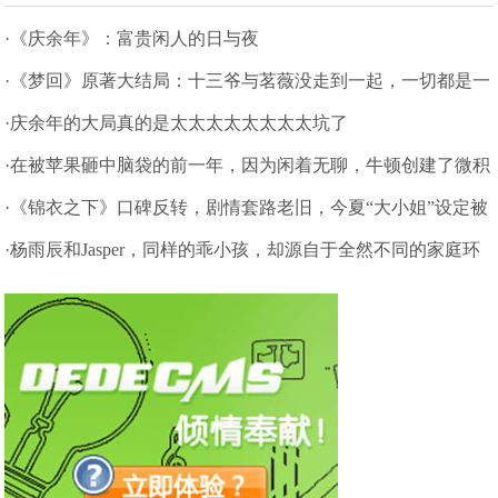
·《庆余年》：富贵闲人的日与夜
·《梦回》原著大结局：十三爷与茗薇没走到一起，一切都是一
场梦
·庆余年的大局真的是太太太太太太太太坑了
·在被苹果砸中脑袋的前一年，因为闲着无聊，牛顿创建了微积
分理论
·《锦衣之下》口碑反转，剧情套路老旧，今夏“大小姐”设定被
吐槽
·杨雨辰和Jasper，同样的乖小孩，却源自于全然不同的家庭环
境