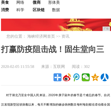
美食
网络
微商
形体美
消费
科学
区块链
数据
广告
您的位置：
海峡经济网首页
>>
资讯
打赢防疫阻击战！固生堂向三
2020-02-05 11:55:58
来源：互联网
阅读：302
甲医院捐赠两万口罩
对于湖北乃至全中国人民来说，2020年庚子鼠年的春节是个难忘的春节。自武
汉发现新型冠状病毒以来，每天不断增加的确诊病例数目每时每刻都在牵动着全国