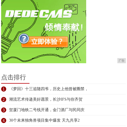
广告
点击排行
1
《梦回》十三追随四爷，历史上他曾被圈禁，
2
潮流艺术传递美好愿景，长沙IFS与你齐贺
3
贺厦门地铁二号线开通，金门酒厂与民同庆
4
30个未来独角兽项目集中爆发 天九共享2