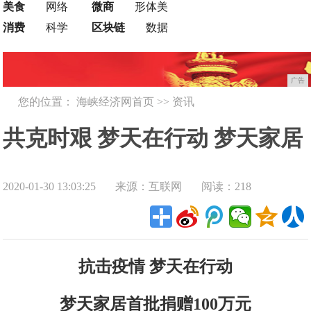
美食
网络
微商
形体美
消费
科学
区块链
数据
广告
您的位置：
海峡经济网首页
>>
资讯
共克时艰 梦天在行动 梦天家居
2020-01-30 13:03:25
来源：互联网
阅读：218
首批捐赠100万元
抗击疫情 梦天在行动
梦天家居首批捐赠100万元