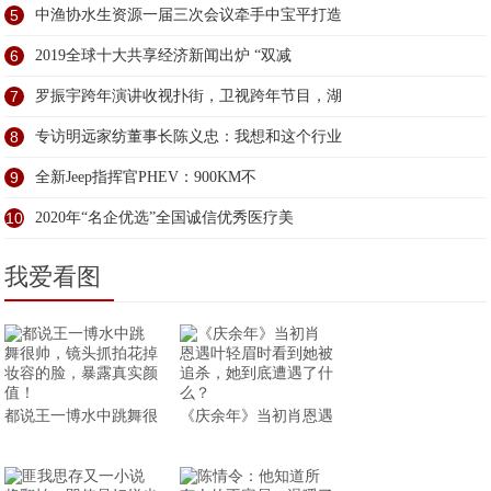
5
中渔协水生资源一届三次会议牵手中宝平打造
6
2019全球十大共享经济新闻出炉 “双减
7
罗振宇跨年演讲收视扑街，卫视跨年节目，湖
8
专访明远家纺董事长陈义忠：我想和这个行业
9
全新Jeep指挥官PHEV：900KM不
10
2020年“名企优选”全国诚信优秀医疗美
我爱看图
都说王一博水中跳舞很
《庆余年》当初肖恩遇