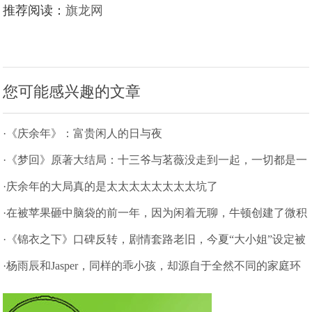
推荐阅读：
旗龙网
您可能感兴趣的文章
·《庆余年》：富贵闲人的日与夜
·《梦回》原著大结局：十三爷与茗薇没走到一起，一切都是一
场梦
·庆余年的大局真的是太太太太太太太太坑了
·在被苹果砸中脑袋的前一年，因为闲着无聊，牛顿创建了微积
分理论
·《锦衣之下》口碑反转，剧情套路老旧，今夏“大小姐”设定被
吐槽
·杨雨辰和Jasper，同样的乖小孩，却源自于全然不同的家庭环
境